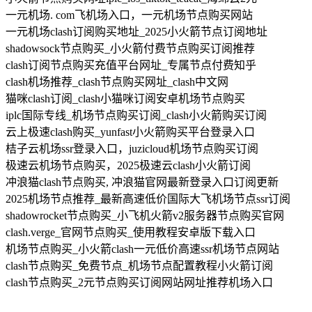
一元机场. com飞机场入口，一元机场节点购买网站
一元机场clash订阅购买地址_2025小火箭节点订阅地址
shadowsock节点购买_小火箭付费节点购买订阅推荐
clash订阅节点购买充值平台网址_专属节点付费知乎
clash机场推荐_clash节点购买网址_clash中文网
猫咪clash订阅_clash小猫咪订阅安卓机场节点购买
iplc国际专线_机场节点购买订阅_clash小火箭购买订阅
云上极速clash购买_yunfast小火箭购买平台登录入口
桔子云机场ssr登录入口，juzicloud机场节点购买订阅
极速云机场节点购买，2025极速云clash小火箭订阅
冲浪猫clash节点购买, 冲浪猫官网最新登录入口订阅更新
2025机场节点推荐_最新高速低价国际大飞机场节点ssr订阅
shadowrocket节点购买_小飞机火箭v2服务器节点购买官网
clash.verge_官网节点购买_使用教程安卓版下载入口
机场节点购买_小火箭clash一元低价高速ssr机场节点网站
clash节点购买_免费节点_机场节点配置教程小火箭订阅
clash节点购买_2元节点购买订阅网站网址推荐机场入口