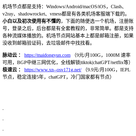
机场节点都是支持：Windows/Android/macOS/iOS，Clash、
v2ray、shadowrocket、vmess都是有各类机场客服端下载的。
小白以及初次使用有不懂的
，下面的随便选一个机场，注册账
号，登录之后，后台都是有全套教程的，非常简单。都是支持
各种流媒体播放的。机场节点网站基本上都是邮箱注册，如果
没收到邮箱验证码，去垃圾邮件中找找看。
脉动云 ：
https://maidongyun.com
（9元/月100G，1000M 速率
可用，BGP中继三网优化，全线解锁|tiktok|chatGPT/netflix等）
极速云 ：
https://www.xn--osv171g.net/
（9.9元/月100G，IEPL
节点，稳定连接5年，chatGPT，冷门国家都有节点）
.
.
.